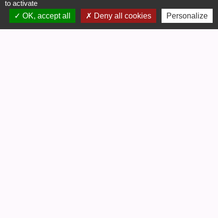
to activate
OK, accept all
Deny all cookies
Personalize
Contacts
Commune de Gouëx
3, rue de la Mairie
86320 Gouëx - FRANCE
+33 5 49 48 46 14
CONTACT PAR FORMULAIRE