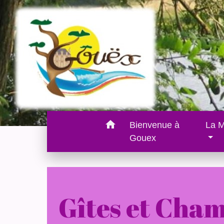
home
Bienvenue à
La M
Gouex
Gîtes et Cham