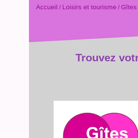
Accueil
Loisirs et tourisme
Gîtes
/
/
Trouvez vot