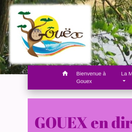
home
Bienvenue à
La M
Gouex
GOUEX en dir