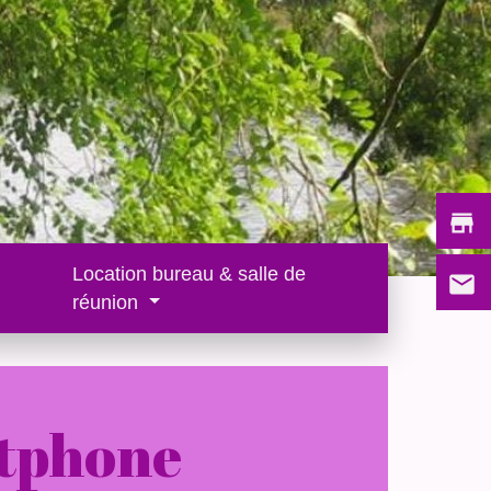
store
Location bureau & salle de
email
réunion
rtphone