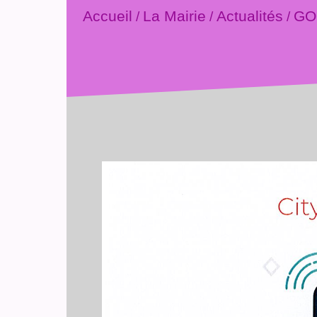
Accueil
La Mairie
Actualités
GOU
/
/
/