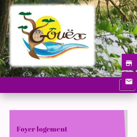
store
email
menu
Foyer logement