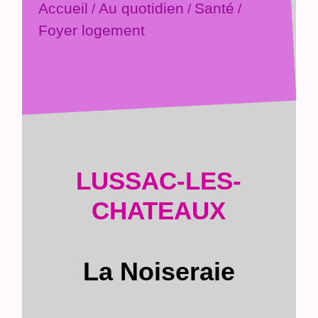
Accueil
Au quotidien
Santé
/
/
/
Foyer logement
LUSSAC-LES-
CHATEAUX
La Noiseraie