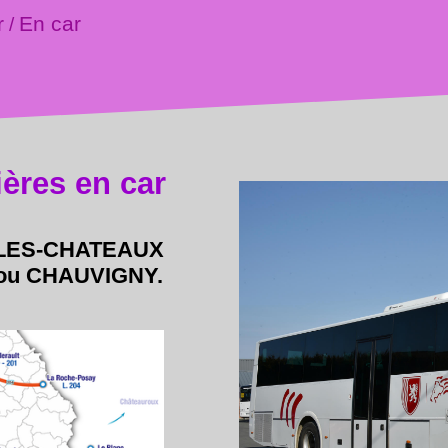
r
En car
/
ières en car
-LES-CHATEAUX
ou CHAUVIGNY.