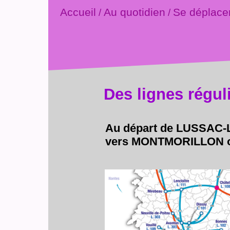
Accueil
Au quotidien
Se déplace
/
/
Des lignes régul
Au départ de LUSSAC
vers MONTMORILLON 