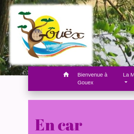
home
Bienvenue à
La M
Gouex
En car