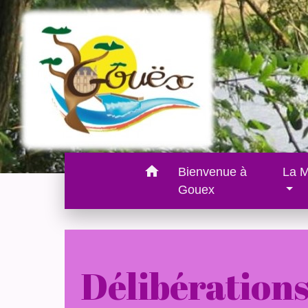
home
Bienvenue à
La M
Gouex
Délibération