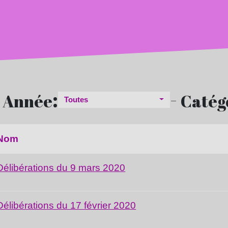
-
:
-
Année
Catég
Toutes
Nom
Délibérations du 9 mars 2020
Délibérations du 17 février 2020