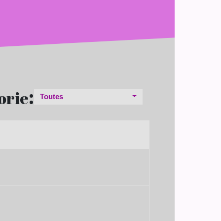
:
orie
Toutes