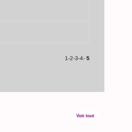
1
-2
-3
-4
-
5
Voir tout